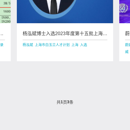
推
杨泓斌博士入选2023年度第十五批上海市
蔚
白玉兰人才计划青年项目
技
目录
杨泓斌 上海市白玉兰人才计划 上海 入选
蔚
1
3
共
页
条