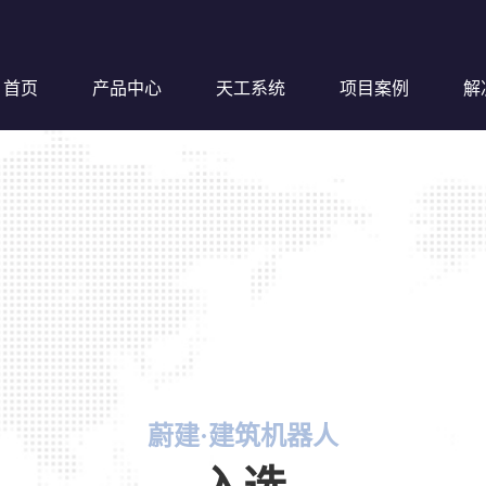
首页
产品中心
天工系统
项目案例
解
钢筋超
蔚建·建筑机器人