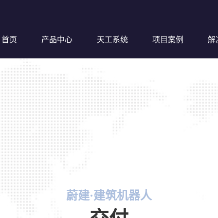
首页
产品中心
天工系统
项目案例
解
钢筋超
蔚建·建筑机器人