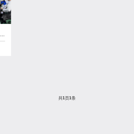
解建
1
1
共
页
条