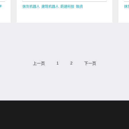
成 A 轮、 A+轮共亿元融资，抹灰机器人
2
学
抹灰机器人 建筑机器人 蔚建科技 融资
抹
1
2
上一页
下一页