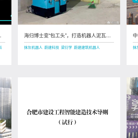
应
海归博士变“包工头”，打造机器人泥瓦
中
匠，中东富豪买单
阿
科
抹灰机器人 蔚建科技 梁衍学 蔚建建筑机器人
抹