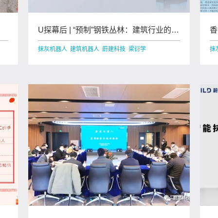
来
U探幕后 | “预制”钢铁丛林：建筑行业的科
香
技与狠活——蔚建科技专访
么
抹灰机器人 建筑机器人 蔚建科技 梁衍学
抹