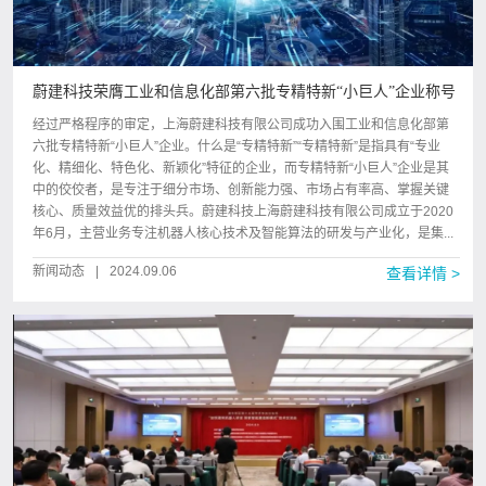
蔚建科技荣膺工业和信息化部第六批专精特新“小巨人”企业称号
经过严格程序的审定，上海蔚建科技有限公司成功入围工业和信息化部第
六批专精特新“小巨人”企业。什么是“专精特新”“专精特新”是指具有“专业
化、精细化、特色化、新颖化”特征的企业，而专精特新“小巨人”企业是其
中的佼佼者，是专注于细分市场、创新能力强、市场占有率高、掌握关键
核心、质量效益优的排头兵。蔚建科技上海蔚建科技有限公司成立于2020
年6月，主营业务专注机器人核心技术及智能算法的研发与产业化，是集...
新闻动态
|
2024.09.06
查看详情 >