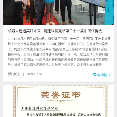
机器人建造美好未来 | 蔚建科技亮相第二十一届中国住博会
2024年6月27日到6月29日，备受瞩目的第二十一届中国国际住宅产业暨建
筑工业化产品与设备博览会（中国住博会）在北京召开。在这场行业盛会
上，蔚建科技携旗下创新成果 – “智能墙面施工系统”&“钢筋智能加工系统”
精彩亮相，展现了前沿科技在建筑领域的无限可能。展会现场，蔚建科技
的展位前人头攒动，住房与城乡建设部副部长姜万荣莅临蔚建展位参观指
导，详细了解公司的发展情况，并给予充分肯定。众多行业大咖和专...
新闻动态
|
2024.07.02
查看详情 >