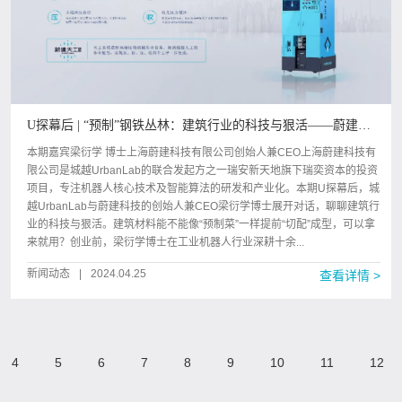
U探幕后 | “预制”钢铁丛林：建筑行业的科技与狠活——蔚建科
技专访
本期嘉宾梁衍学 博士上海蔚建科技有限公司创始人兼CEO上海蔚建科技有
限公司是城越UrbanLab的联合发起方之一瑞安新天地旗下瑞奕资本的投资
项目，专注机器人核心技术及智能算法的研发和产业化。本期U探幕后，城
越UrbanLab与蔚建科技的创始人兼CEO梁衍学博士展开对话，聊聊建筑行
业的科技与狠活。建筑材料能不能像“预制菜”一样提前“切配”成型，可以拿
来就用？创业前，梁衍学博士在工业机器人行业深耕十余...
新闻动态
|
2024.04.25
查看详情 >
4
5
6
7
8
9
10
11
12