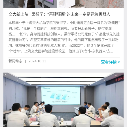
交大新上院 | 梁衍学：“基建狂魔”的未来一定是建筑机器人
本硕毕业于上海交大机动学院的梁衍学，小时候肯定会唱一首名为“粉刷匠”
的儿歌，”我是一个粉刷匠，粉刷本领强。我要把那新房子，刷得更漂
亮……”如今，身为蔚建科技创始人，梁衍学将公司定位于“产品化领先的建
筑智能公司”，希望变革传统的建筑的行业，他的麾下悄然出现了一批以粉
刷、抹灰等为代表的“建筑机器人军团”。而2022年，他甚至悄然完成了一
个“壮举”，上海交大医学院建设新校区，他派出了6台“抹灰机器人”去...
新闻动态
|
2024.10.11
查看详情 >