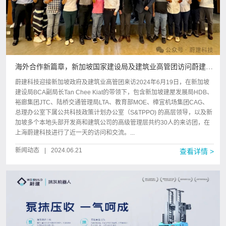
海外合作新篇章，新加坡国家建设局及建筑业高管团访问蔚建科
技
蔚建科技迎接新加坡政府及建筑业高管团来访2024年6月19日，在新加坡
建设局BCA副局长Tan Chee Kiat的带领下，包含新加坡建屋发展局HDB、
裕廊集团JTC、陆桥交通管理局LTA、教育部MOE、樟宜机场集团CAG、
总理办公室下属公共科技政策计划办公室（S&TPPO) 的高层领导，以及新
加坡多个本地头部开发商和建筑公司的高级管理层共约30人的来访团，在
上海蔚建科技进行了近一天的访问和交流。...
新闻动态
|
2024.06.21
查看详情 >