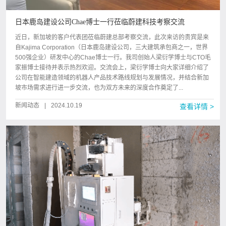
日本鹿岛建设公司Chae博士一行莅临蔚建科技考察交流
近日，新加坡的客户代表团莅临蔚建总部考察交流，此次来访的贵宾是来
自Kajima Corporation（日本鹿岛建设公司，三大建筑承包商之一，世界
500强企业）研发中心的Chae博士一行。我司创始人梁衍学博士与CTO毛
家振博士接待并表示热烈欢迎。交流会上，梁衍学博士向大家详细介绍了
公司在智能建造领域的机器人产品技术路线规划与发展情况，并结合新加
坡市场需求进行进一步交流，也为双方未来的深度合作奠定了...
新闻动态
|
2024.10.19
查看详情 >